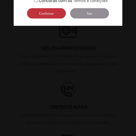
Concordo com os
Termos e condições
Conte conosco para garantir a chegada dos melhores
produtos na sua mesa.
Confirmar
Sair
100% PAGAMENTO SEGURO
Faça o pagamento por transferência bancária ou nosso
terminal de Multibanco para garantir a segurança do seu
pagamento.
CENTRO DE AJUDA
Entre em contato conosco para esclarecimento sobre
produtos, entregas ou qualquer outra questão.