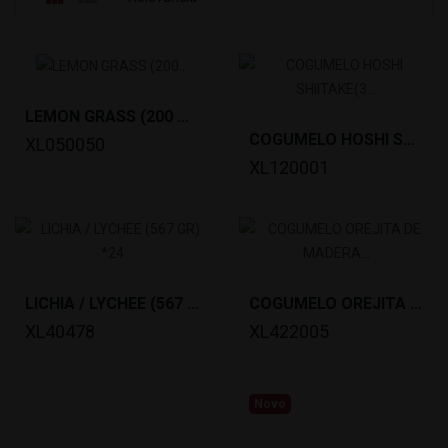
LEMON GRASS (200 GR)(CONGELADO) *50
COGUMELO HOSHI SHIITAKE(3 KG) *5
XL050050
XL120001
LICHIA / LYCHEE (567 GR) *24
COGUMELO OREJITA DE MADERA (3 KG) *5
XL40478
XL422005
Novo