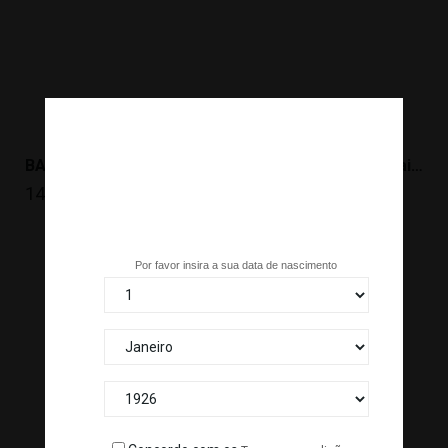
BAMBU MARINADO AJITSUKE MENMA (1 KG) VIRTUOUS *12
WASABI L 55/65g (raiz De Wasabi)...
146314
VJ-176
Tem mais de 18 anos?
Por favor insira a sua data de nascimento
CONFIANÇA