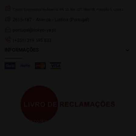
Centro Empresarial de Alverca, EN 10, Km 127, Bloco B, Fracção 5, Letra L
2615-187 - Alverca - Lisboa (Portugal)
portugal@tokyo-ya.pt
(+351) 219 595 833
keyboard_arrow_down
INFORMAÇÕES
Este site usa cookies próprios e de terceiros para melhorar
a sua experiencia de navegação. Para dar seu
consentimento ao seu uso, pressione o botão Aceito.