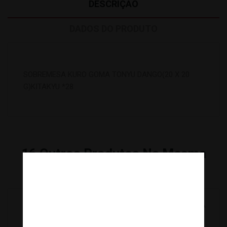
DESCRIÇÃO
DADOS DO PRODUTO
SOBREMESA KURO GOMA TONYU DANGO(20 X 20
G)KITAKYU *28
16
Outros Produtos Na Mesma
Categoria:
Tem mais de 18 anos?