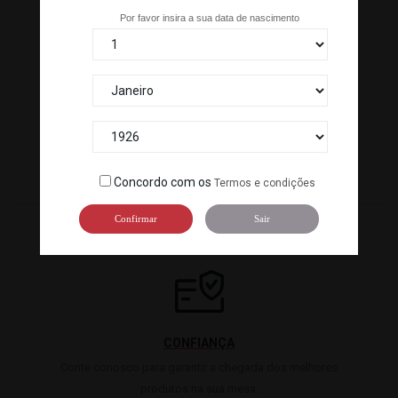
Por favor insira a sua data de nascimento
SOBREMESA CASTELA DORAYAKI CHA VERDE (75 G X 50...
C-WA501
SOBREMESA MOCHI DE FRAMBOESA(192 G,6 PC) LITTLE...
C-LM003
Concordo com os
Termos e condições
Confirmar
Sair
CONFIANÇA
Conte conosco para garantir a chegada dos melhores
produtos na sua mesa.