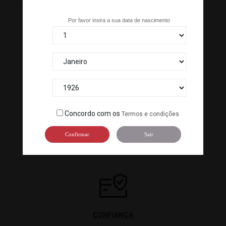
Tem mais de 18 anos?
Por favor insira a sua data de nascimento
SOBREMESA MOCHI DE GELADO CHOCOLATE E AVELA(35...
SOBREMESA MOCHI DE GELADO YUZU(35 GX 24...
C-83110
C-83510
Concordo com os
Termos e condições
Confirmar
Sair
CONFIANÇA