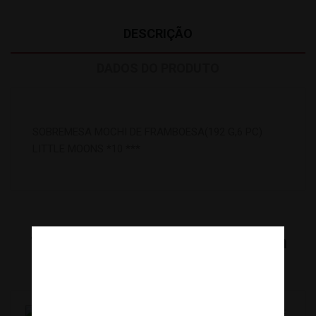
DESCRIÇÃO
DADOS DO PRODUTO
SOBREMESA MOCHI DE FRAMBOESA(192 G,6 PC)
LITTLE MOONS *10 ***
16
Outros Produtos Na Mesma
Categoria: