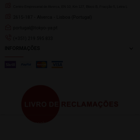
Centro Empresarial de Alverca, EN 10, Km 127, Bloco B, Fracção 5, Letra L
2615-187 - Alverca - Lisboa (Portugal)
portugal@tokyo-ya.pt
(+351) 219 595 833
keyboard_arrow_down
INFORMAÇÕES
Este site usa cookies próprios e de terceiros para melhorar
a sua experiencia de navegação. Para dar seu
consentimento ao seu uso, pressione o botão Aceito.