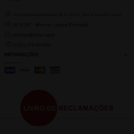
Centro Empresarial de Alverca, EN 10, Km 127, Bloco B, Fracção 5, Letra L
2615-187 - Alverca - Lisboa (Portugal)
portugal@tokyo-ya.pt
(+351) 219 595 833
keyboard_arrow_down
INFORMAÇÕES
Este site usa cookies próprios e de terceiros para melhorar
a sua experiencia de navegação. Para dar seu