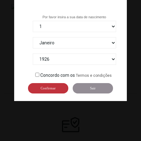
Tem mais de 18 anos?
Por favor insira a sua data de nascimento
SNACK MAME DAIFUKU(12 X 70 G) KITAKYU *16
GELADO DE CHA VERDE/MATCHA (5 L)
C-1208
C-ARTI001A
Concordo com os
Termos e condições
Confirmar
Sair