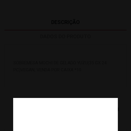
DESCRIÇÃO
DADOS DO PRODUTO
SOBREMESA MOCHI DE GELADO YUZU(35 GX 24
PC)VEGAN, VENDA POR CAIXA *10
16
Outros Produtos Na Mesma
Categoria: