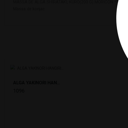
MASSA DE ALGA SHIRATAKI, KURO(200 G) MORICON *40
Massa de konjac
1
ALGA YAKINORI HANGIRI PREMIUM "A" (100 FOLHAS)...
1096