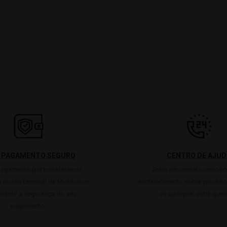
 PAGAMENTO SEGURO
CENTRO DE AJUD
pagamento por transferência
Entre em contato conosc
u nosso terminal de Multibanco
esclarecimento sobre produto
arantir a segurança do seu
ou qualquer outra ques
pagamento.