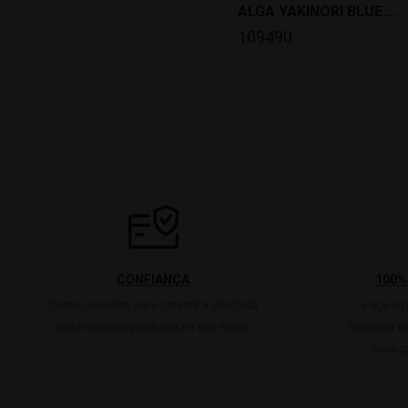
ALGA YAKINORI BLUE (100 FOLHAS) KOREA *48
109490
CONFIANÇA
100%
Conte conosco para garantir a chegada
Faça o 
dos melhores produtos na sua mesa.
bancária o
para g