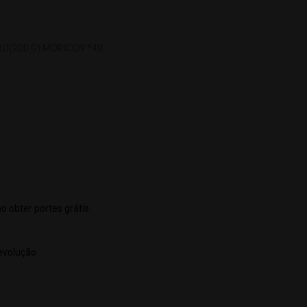
RO(200 G) MORICON *40
o obter portes grátis.
devolução