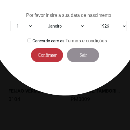
Tem mais de 18 anos?
Por favor insira a sua data de nascimento
Termos e condições
Concordo com os
6
Outros Produtos Na Mesma Categori
Confirmar
Sair
FEIJAO VERMELHO COZIDO/ YUDE AZUKI(1 KG)IMURAYA...
FIGADO DE TAMBORIL ANKOU NO KIMO (120 G)PORTO...
0104
PM0009