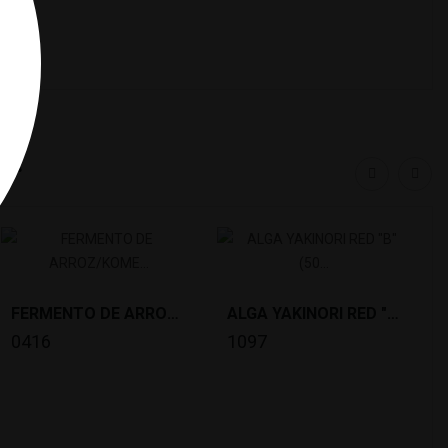
a:
FERMENTO DE ARROZ/KOME KOJI(200 G) *2/10
ALGA YAKINORI RED "B"(50 FOLHAS) TAIKOBAN *80
0416
1097