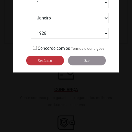
WASABI NORI TSUKUDANI(140 G)
10705
Concordo com os
Termos e condições
Confirmar
Sair
CONFIANÇA
Conte conosco para garantir a chegada dos melhores
produtos na sua mesa.