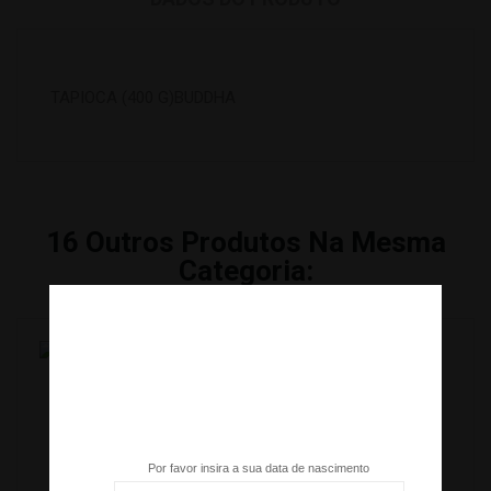
TAPIOCA (400 G)BUDDHA
16
Outros Produtos Na Mesma
Categoria:
ALGA NORI EM TIRAS / KIZAMI NORI(1 X 22 MM, 50...
Tem mais de 18 anos?
109002
Por favor insira a sua data de nascimento